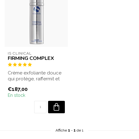
IS CLINICAL
FIRMING COMPLEX
Crème exfoliante douce
qui protège, raffermit et
réduit les signes du
€187,00
vieillisse...
En stock
Affiche
1
-
1
de 1