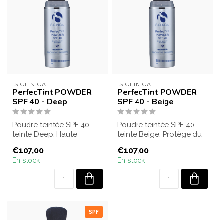
IS CLINICAL
IS CLINICAL
PerfecTint POWDER
PerfecTint POWDER
SPF 40 - Deep
SPF 40 - Beige
Poudre teintée SPF 40,
Poudre teintée SPF 40,
teinte Deep. Haute
teinte Beige. Protège du
protection solaire, unifie
soleil, unifie le teint et
€107,00
€107,00
le teint et...
offre...
En stock
En stock
SPF