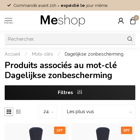
Commandé avant 21h =
expédié le
jour même
0
MENU
Accueil
/
Mots-clés
/
Dagelijkse zonbescherming
Produits associés au mot-clé
Dagelijkse zonbescherming
Filtres
SPF
SPF