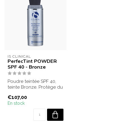
IS CLINICAL
PerfecTint POWDER
SPF 40 - Bronze
Poudre teintée SPF 40,
teinte Bronze. Protège du
soleil, unifie le teint et
€107,00
appo...
En stock