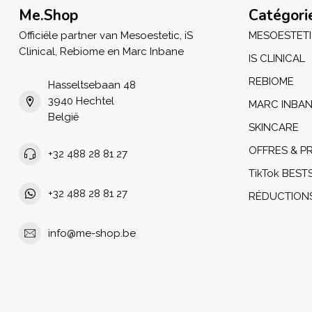
Me.Shop
Catégori
Officiële partner van Mesoestetic, iS
MESOESTET
Clinical, Rebiome en Marc Inbane
IS CLINICAL
REBIOME
Hasseltsebaan 48
3940 Hechtel
MARC INBA
België
SKINCARE
OFFRES & 
+32 488 28 81 27
TikTok BEST
+32 488 28 81 27
RÉDUCTION
info@me-shop.be