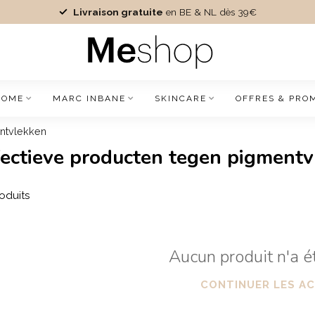
Livraison gratuite
en BE & NL dès 39€
IOME
MARC INBANE
SKINCARE
OFFRES & PRO
entvlekken
ffectieve producten tegen pigment
oduits
Aucun produit n'a é
CONTINUER LES A