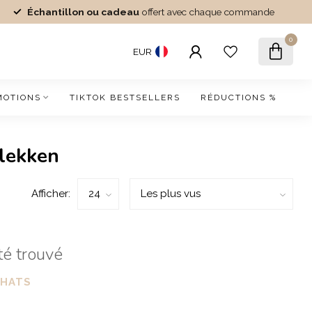
Échantillon ou cadeau
offert avec chaque commande
0
EUR
MOTIONS
TIKTOK BESTSELLERS
RÉDUCTIONS %
vlekken
Afficher:
té trouvé
CHATS