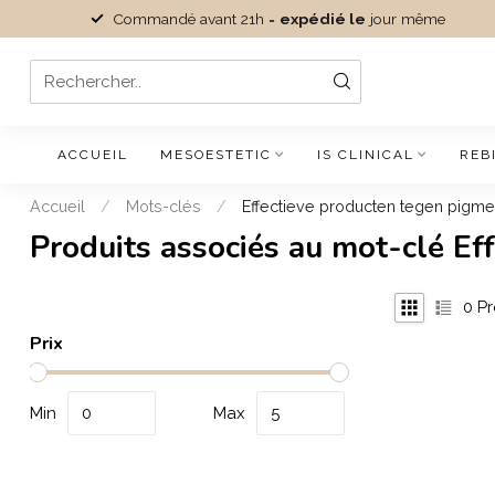
Commandé avant 21h =
expédié le
jour même
ACCUEIL
MESOESTETIC
IS CLINICAL
REB
Accueil
/
Mots-clés
/
Effectieve producten tegen pigm
Produits associés au mot-clé E
0
Pr
Prix
Min
Max