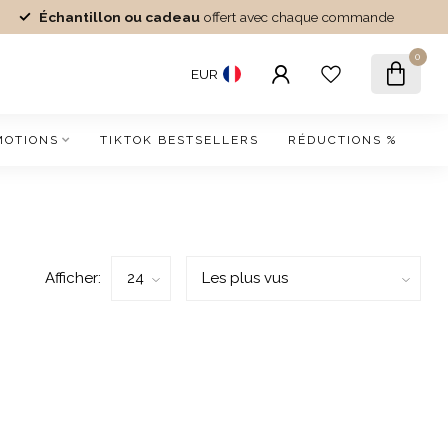
Échantillon ou cadeau
offert avec chaque commande
0
EUR
MOTIONS
TIKTOK BESTSELLERS
RÉDUCTIONS %
Afficher: