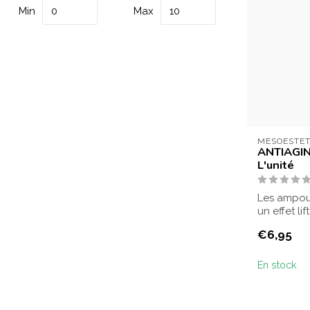
Min
Max
MESOESTET
ANTIAGI
L'unité
Les ampoul
un effet lif
fati...
€6,95
En stock