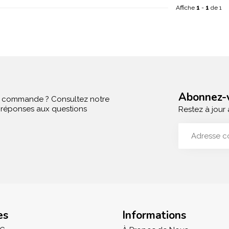
Affiche
1
-
1
de 1
Abonnez-v
e commande ? Consultez notre
s réponses aux questions
Restez à jour 
es
Informations