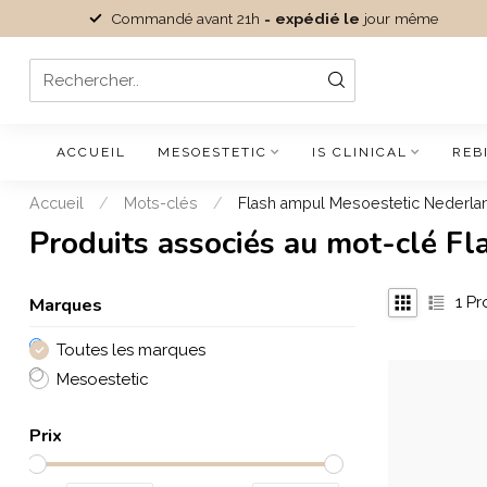
Commandé avant 21h =
expédié le
jour même
ACCUEIL
MESOESTETIC
IS CLINICAL
REB
Accueil
/
Mots-clés
/
Flash ampul Mesoestetic Nederla
Produits associés au mot-clé F
Marques
1
Pr
Toutes les marques
Mesoestetic
Prix