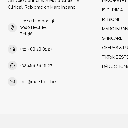
Officiële partner van Mesoestetic, iS
MESOESTET
Clinical, Rebiome en Marc Inbane
IS CLINICAL
REBIOME
Hasseltsebaan 48
3940 Hechtel
MARC INBA
België
SKINCARE
OFFRES & 
+32 488 28 81 27
TikTok BEST
+32 488 28 81 27
RÉDUCTION
info@me-shop.be