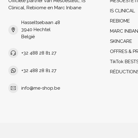
Officiële partner van Mesoestetic, iS
MESOESTET
Clinical, Rebiome en Marc Inbane
IS CLINICAL
REBIOME
Hasseltsebaan 48
3940 Hechtel
MARC INBA
België
SKINCARE
OFFRES & 
+32 488 28 81 27
TikTok BEST
+32 488 28 81 27
RÉDUCTION
info@me-shop.be