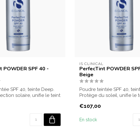
L
IS CLINICAL
nt POWDER SPF 40 -
PerfecTint POWDER SPF
Beige
ntée SPF 40, teinte Deep.
Poudre teintée SPF 40, tein
ction solaire, unifie le teint
Protège du soleil, unifie le t
offre...
€107,00
En stock