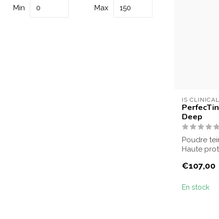
Min
Max
IS CLINICA
PerfecTi
Deep
Poudre tei
Haute prote
et...
€107,00
En stock