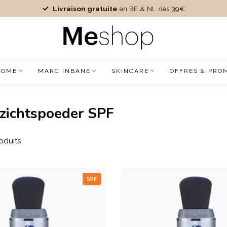
Livraison gratuite
en BE & NL dès 39€
IOME
MARC INBANE
SKINCARE
OFFRES & PRO
ezichtspoeder SPF
oduits
SPF