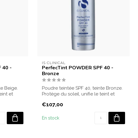
IS CLINICAL
 40 -
PerfecTint POWDER SPF 40 -
Bronze
te Beige.
Poudre teintée SPF 40, teinte Bronze.
eint et
Protège du soleil, unifie le teint et
appo...
€107,00
En stock