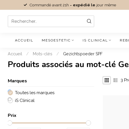
Commandé avant 21h =
expédié le
jour même
ACCUEIL
MESOESTETIC
IS CLINICAL
REB
Accueil
/
Mots-clés
/
Gezichtspoeder SPF
Produits associés au mot-clé G
Marques
3
Pr
Toutes les marques
iS Clinical
Prix