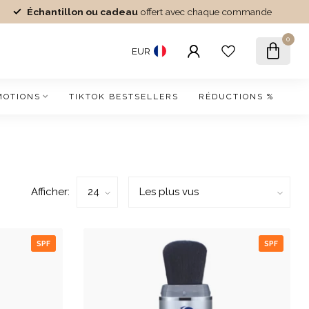
Échantillon ou cadeau
offert avec chaque commande
0
EUR
MOTIONS
TIKTOK BESTSELLERS
RÉDUCTIONS %
Afficher:
SPF
SPF