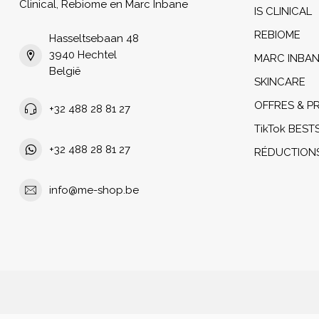
Clinical, Rebiome en Marc Inbane
IS CLINICAL
REBIOME
Hasseltsebaan 48
3940 Hechtel
MARC INBA
België
SKINCARE
OFFRES & 
+32 488 28 81 27
TikTok BEST
+32 488 28 81 27
RÉDUCTION
info@me-shop.be