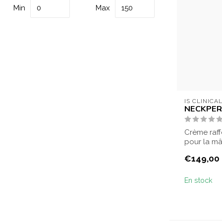
Min
Max
IS CLINICA
NECKPER
Crème raff
pour la mâ
décolleté. 
€149,00
En stock