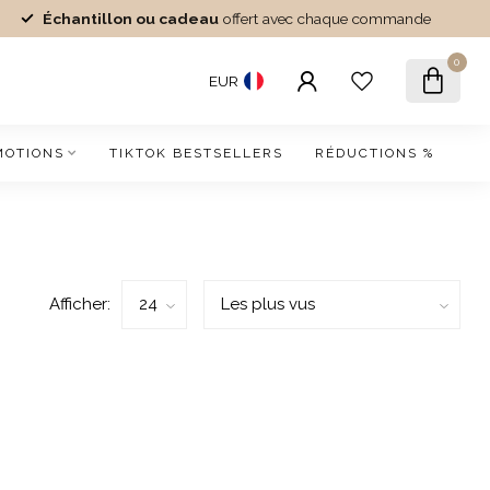
Échantillon ou cadeau
offert avec chaque commande
0
EUR
MOTIONS
TIKTOK BESTSELLERS
RÉDUCTIONS %
Afficher: