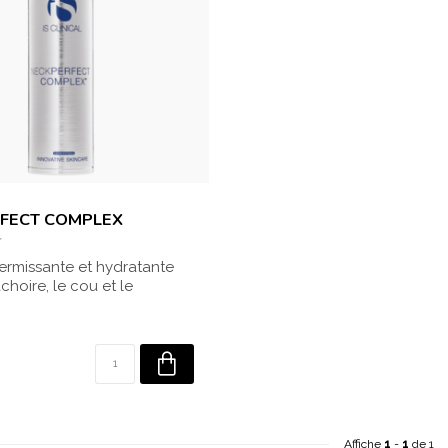
L
FECT COMPLEX
ermissante et hydratante
choire, le cou et le
Nou...
Affiche
1
-
1
de 1