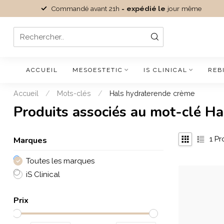
Commandé avant 21h =
expédié le
jour même
ACCUEIL
MESOESTETIC
IS CLINICAL
REB
Accueil
/
Mots-clés
/
Hals hydraterende crème
Produits associés au mot-clé H
Marques
1
Pr
Toutes les marques
iS Clinical
Prix